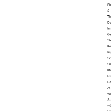
Ph
&
Th
De
Im
Ge
St
Ko
Im
Sc
Si
un
Ru
Da
A
Wi
Se
wä