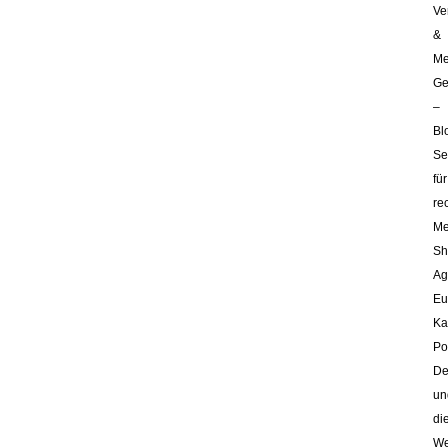
Ve
&
Me
Ge
–
Bl
Se
für
re
Me
Sh
Ag
Eu
Ka
Po
De
un
di
We