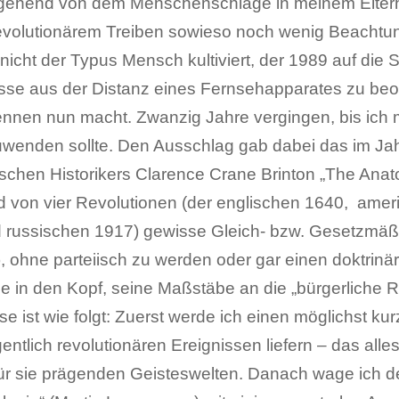
sgehend von dem Menschenschlage in meinem Elter
evolutionärem Treiben sowieso noch wenig Beachtu
 nicht der Typus Mensch kultiviert, der 1989 auf die 
nisse aus der Distanz eines Fernsehapparates zu be
nnen nun macht. Zwanzig Jahre vergingen, bis ich
wenden sollte. Den Ausschlag gab dabei das im Ja
chen Historikers Clarence Crane Brinton „The Anat
d von vier Revolutionen (der englischen 1640, amer
 russischen 1917) gewisse Gleich- bzw. Gesetzmä
 ohne parteiisch zu werden oder gar einen doktrinä
dee in den Kopf, seine Maßstäbe an die „bürgerliche 
ist wie folgt: Zuerst werde ich einen möglichst kur
ntlich revolutionären Ereignissen liefern – das alles
r sie prägenden Geisteswelten. Danach wage ich den