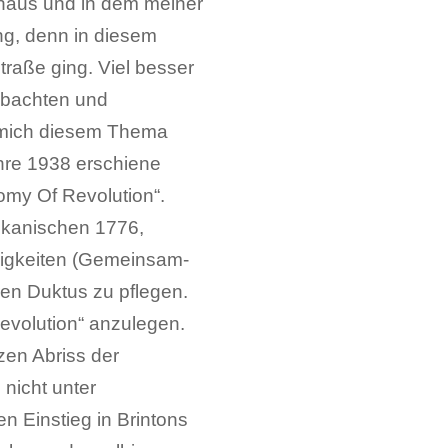
haus und in dem meiner
ng, denn in diesem
Straße ging. Viel besser
obachten und
 mich diesem Thema
hre 1938 erschiene
omy Of Revolution“.
ikanischen 1776,
ßigkeiten (Gemeinsam-
ren Duktus zu pflegen.
Revolution“ anzulegen.
zen Abriss der
 nicht unter
 Einstieg in Brintons