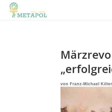
Märzrevol
„erfolgre
von
Franz-Michael Kilte