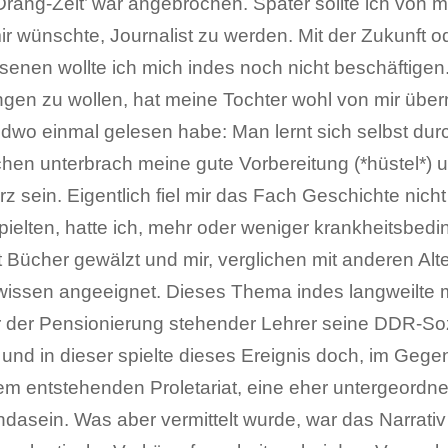
Drang-Zeit’ war angebrochen. Später sollte ich von m
r wünschte, Journalist zu werden. Mit der Zukunft 
enen wollte ich mich indes noch nicht beschäftigen
en zu wollen, hat meine Tochter wohl von mir übe
ndwo einmal gelesen habe: Man lernt sich selbst dur
chen unterbrach meine gute Vorbereitung (*hüstel*)
rz sein. Eigentlich fiel mir das Fach Geschichte nic
pielten, hatte ich, mehr oder weniger krankheitsbedi
Bücher gewälzt und mir, verglichen mit anderen Alt
wissen angeeignet. Dieses Thema indes langweilte m
r der Pensionierung stehender Lehrer seine DDR-Soz
und in dieser spielte dieses Ereignis doch, im Gege
dem entstehenden Proletariat, eine eher untergeordne
ndasein. Was aber vermittelt wurde, war das Narrati