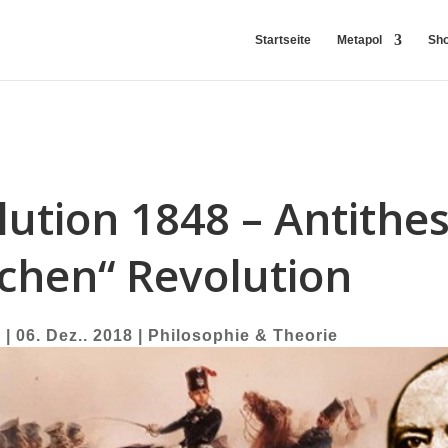
Startseite
Metapol
Sh
ution 1848 – Antithe
ichen“ Revolution
r
|
06. Dez.. 2018
|
Philosophie & Theorie