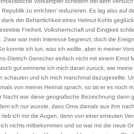
demokratische Vorkämpfer scheitern bei dem Versuch
Republik zu errichten’ reduzieren. Es lag also auf 
dank der Beharrlichkeit eines Helmut Kohls geglückt
trebte Freiheit, Volksherrschaft und Einigkeit schlie
. Zwar war mein Interesse begrenzt, doch die Ereig
o konnte ich tun, was ich wollte, aber in meiner Vors
s-Dietrich Genscher einfach nicht mit einem Ernst 
Noch gut erinnerte ich mich daran zurück, wie meine
n schauten und ich mich manchmal dazugesellte. U
mals von meiner Heimat sprach, so tat er es noch m
ber Nacht war diese geografische Bezeichnung dann 
dem ich nur wusste, dass Oma damals aus ihm nach 
t rieb ich mir die Augen, denn von einer erneuten Ve
te ich nichts mitbekommen und so war mir die neue 