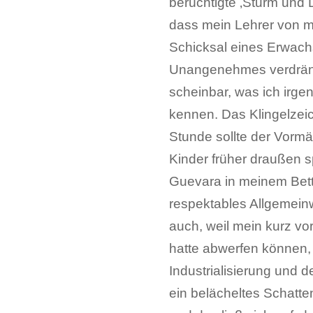
berüchtigte ‚Sturm und 
dass mein Lehrer von mi
Schicksal eines Erwachs
Unangenehmes verdräng
scheinbar, was ich irge
kennen. Das Klingelzei
Stunde sollte der Vormä
Kinder früher draußen s
Guevara in meinem Bett 
respektables Allgemein
auch, weil mein kurz vo
hatte abwerfen können, 
Industrialisierung und 
ein belächeltes Schatte