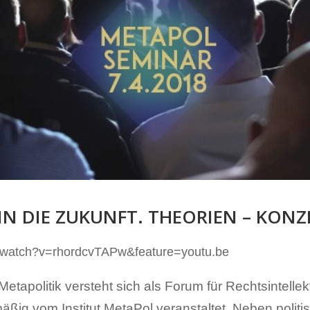
N DIE ZUKUNFT. THEORIEN – KONZ
/watch?v=rhordcvTAPw&feature=youtu.be
etapolitik versteht sich als Forum für Rechtsintelle
äßig vom Institut MetaPol veranstaltet. Neben polit