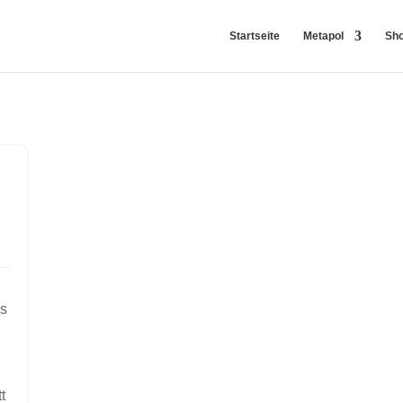
Startseite
Metapol
Sh
es
t