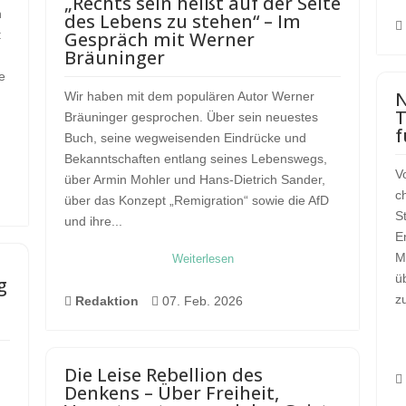
„Rechts sein heißt auf der Seite
h
des Lebens zu stehen“ – Im

:
Gespräch mit Werner
Bräuninger
e
N
Wir haben mit dem populären Autor Werner
T
Bräuninger gesprochen. Über sein neuestes
f
Buch, seine wegweisenden Eindrücke und
Bekanntschaften entlang seines Lebenswegs,
V
über Armin Mohler und Hans-Dietrich Sander,
c
über das Konzept „Remigration“ sowie die AfD
S
und ihre...
E
M
Weiterlesen
ü
g
zu

Redaktion

07. Feb. 2026
Die Leise Rebellion des

Denkens – Über Freiheit,