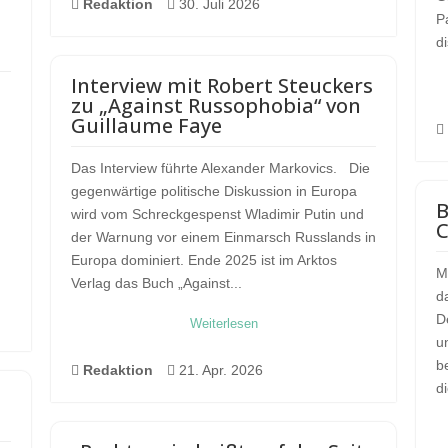

Redaktion

30. Juli 2026
P
d
Interview mit Robert Steuckers
zu „Against Russophobia“ von
Guillaume Faye

Das Interview führte Alexander Markovics. Die
gegenwärtige politische Diskussion in Europa
B
wird vom Schreckgespenst Wladimir Putin und
C
der Warnung vor einem Einmarsch Russlands in
Europa dominiert. Ende 2025 ist im Arktos
M
Verlag das Buch „Against...
d
D
Weiterlesen
u
b

Redaktion

21. Apr. 2026
d