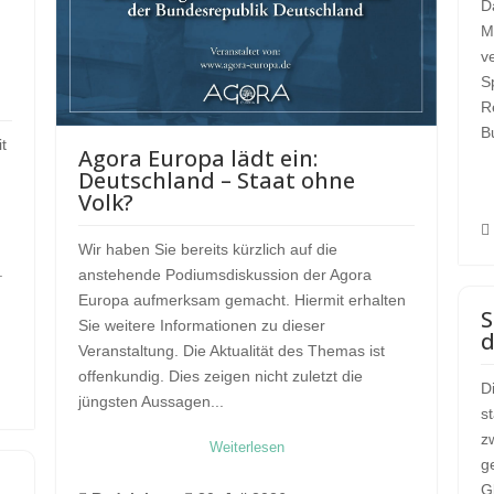
D
M
v
S
R
B
it
Agora Europa lädt ein:
Deutschland – Staat ohne
Volk?

Wir haben Sie bereits kürzlich auf die
.
anstehende Podiumsdiskussion der Agora
Europa aufmerksam gemacht. Hiermit erhalten
S
Sie weitere Informationen zu dieser
d
Veranstaltung. Die Aktualität des Themas ist
offenkundig. Dies zeigen nicht zuletzt die
D
jüngsten Aussagen...
s
z
Weiterlesen
g
G