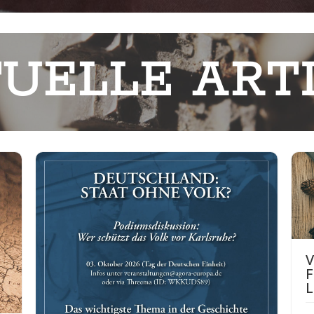
UELLE ART
V
F
L