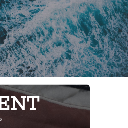
ENT
S