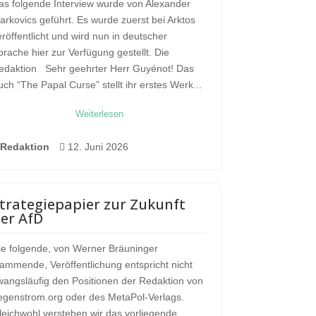
as folgende Interview wurde von Alexander
arkovics geführt. Es wurde zuerst bei Arktos
eröffentlicht und wird nun in deutscher
prache hier zur Verfügung gestellt. Die
edaktion Sehr geehrter Herr Guyénot! Das
uch “The Papal Curse” stellt ihr erstes Werk...
Weiterlesen
Redaktion

12. Juni 2026
trategiepapier zur Zukunft
er AfD
ie folgende, von Werner Bräuninger
tammende, Veröffentlichung entspricht nicht
wangsläufig den Positionen der Redaktion von
egenstrom.org oder des MetaPol-Verlags.
leichwohl verstehen wir das vorliegende