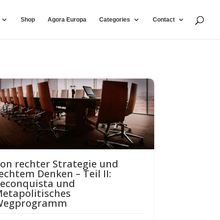
Shop
Agora Europa
Categories
Contact
on rechter Strategie und
echtem Denken – Teil II:
econquista und
etapolitisches
Wegprogramm