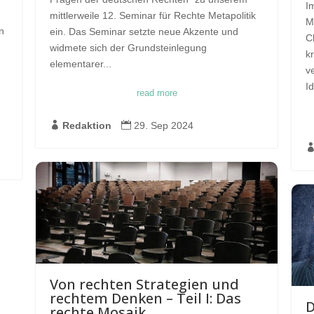
I
mittlerweile 12. Seminar für Rechte Metapolitik
M
n
ein. Das Seminar setzte neue Akzente und
C
widmete sich der Grundsteinlegung
k
elementarer...
v
I
read more

Redaktion

29. Sep 2024
Von rechten Strategien und
rechtem Denken – Teil I: Das
D
rechte Mosaik